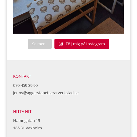
Se mer...
Följ mig på Instagram
KONTAKT
070-459 39 90
jenny@aggerstapetserarverkstad.se
HITTA HIT
Hamngatan 15
185 31 Vaxholm