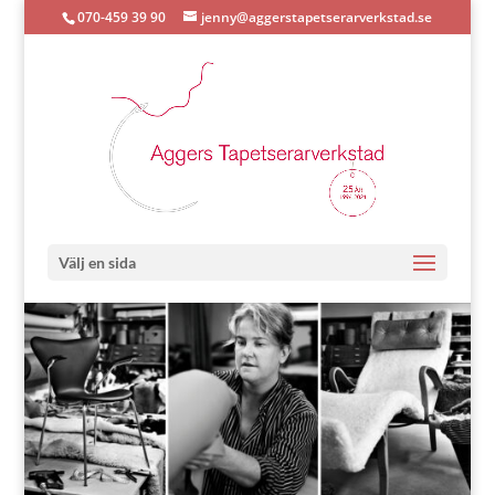
070-459 39 90
jenny@aggerstapetserarverkstad.se
Välj en sida